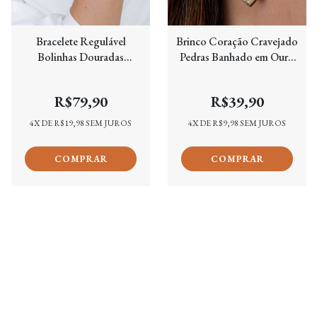
Bracelete Regulável
Brinco Coração Cravejado
Bolinhas Douradas
Pedras Banhado em Ouro
Banhado em Ouro 18K
18K
R$79,90
R$39,90
4
X DE
R$19,98
SEM JUROS
4
X DE
R$9,98
SEM JUROS