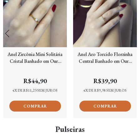
Anel Zircônia Mini Solitária
Anel Aro Torcido Florzinha
Cristal Banhado em Ouro
Central Banhado em Ouro
18k
18k
R$44,90
R$39,90
4
X DE
R$11,23
SEM JUROS
4
X DE
R$9,98
SEM JUROS
Pulseiras