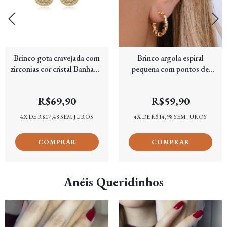
Brinco gota cravejada com
Brinco argola espiral
zirconias cor cristal Banhado
pequena com pontos de
em Ouro 18k
cravação folheada em Ouro
18k
R$69,90
R$59,90
4
X DE
R$17,48
SEM JUROS
4
X DE
R$14,98
SEM JUROS
Anéis Queridinhos