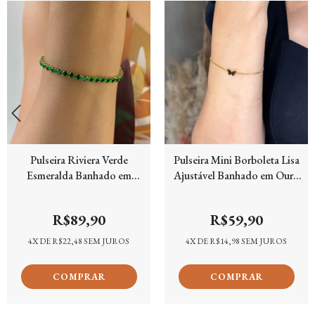
Pulseira Riviera Verde
Pulseira Mini Borboleta Lisa
Esmeralda Banhado em
Ajustável Banhado em Ouro
Ouro 18k
18k
R$89,90
R$59,90
4
X DE
R$22,48
SEM JUROS
4
X DE
R$14,98
SEM JUROS