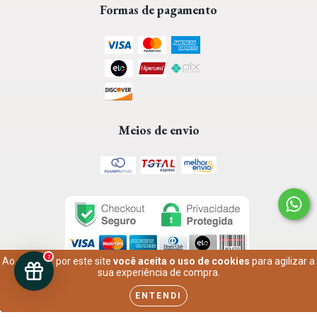
Formas de pagamento
Meios de envio
2
Ao navegar por este site
você aceita o uso de cookies
para agilizar a
sua experiência de compra.
ENTENDI
Anastásia Joias | Semijoias e Acessórios Finos e Delicados
© 2026
Todos os Direitos Reservados.