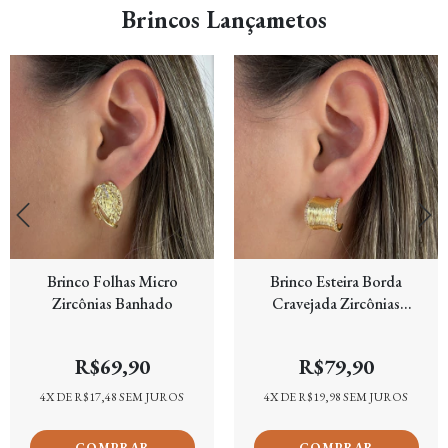
Brincos Lançametos
Brinco Folhas Micro
Brinco Esteira Borda
Zircônias Banhado
Cravejada Zircônias
Banhado
R$69,90
R$79,90
4
X DE
R$17,48
SEM JUROS
4
X DE
R$19,98
SEM JUROS