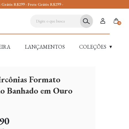
s R$299 -
0
EIRA
LANÇAMENTOS
COLEÇÕES
▼
ircônias Formato
o Banhado em Ouro
90