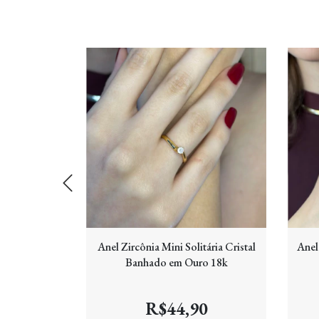
ração Liso e
Anel Zircônia Mini Solitária Cristal
Anel
m Ouro 18k
Banhado em Ouro 18k
0
R$44,90