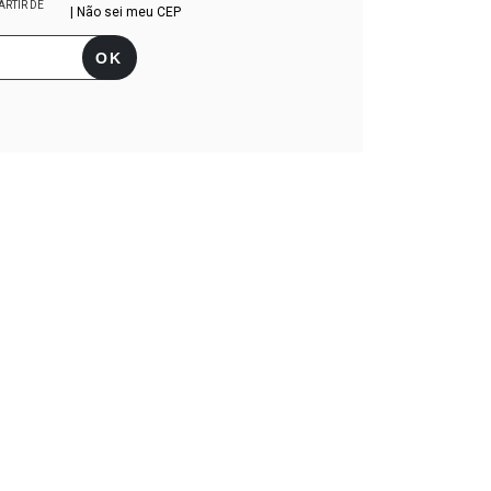
ARTIR DE
| Não sei meu CEP
 CEP:
ALTERAR CEP
OK