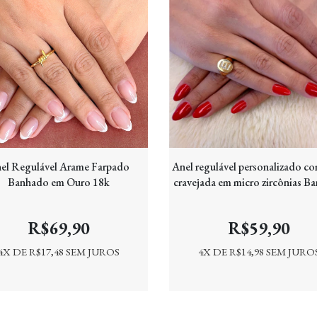
el Regulável Arame Farpado
Anel regulável personalizado co
Banhado em Ouro 18k
cravejada em micro zircônias B
em Ouro 18k
R$69,90
R$59,90
4
X DE
R$17,48
SEM JUROS
4
X DE
R$14,98
SEM JURO