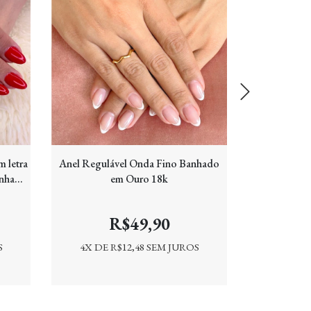
m letra
Anel Regulável Onda Fino Banhado
Anel Preg
anhado
em Ouro 18k
R$49,90
S
4
X DE
R$12,48
SEM JUROS
4
X DE