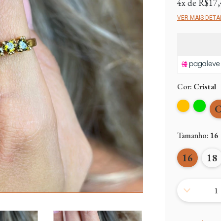
4
x de
R$17,
VER MAIS DETA
Cor:
Cristal
C
Tamanho:
16
16
18
Frete grátis