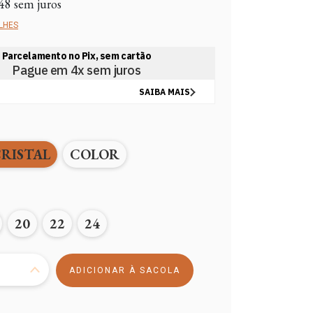
48
sem juros
LHES
RISTAL
COLOR
20
22
24
R$299,00