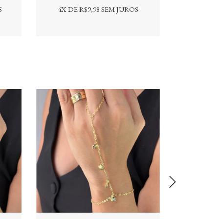
S
4
X DE
R$9,98
SEM JUROS
4
X DE