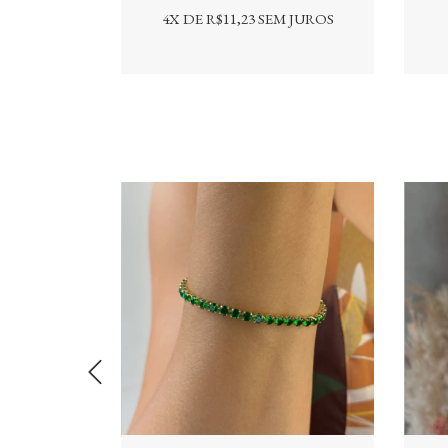
 JUROS
4
X DE
R$11,23
SEM JUROS