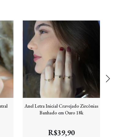
tral
Anel Letra Inicial Cravejado Zircônias
Anel Duas 
Banhado em Ouro 18k
Zircônia 
R$39,90