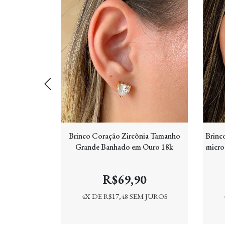
 Banhado em
Brinco Coração Zircônia Tamanho
Brinc
Grande Banhado em Ouro 18k
micro
0
R$69,90
 JUROS
4
X DE
R$17,48
SEM JUROS