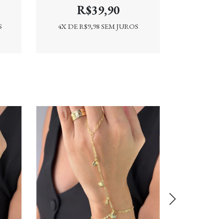
R$39,90
S
4
X DE
R$9,98
SEM JUROS
4
X DE