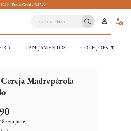
0
EIRA
LANÇAMENTOS
COLEÇÕES
▼
 Cereja Madrepérola
do
90
48
sem juros
LHES