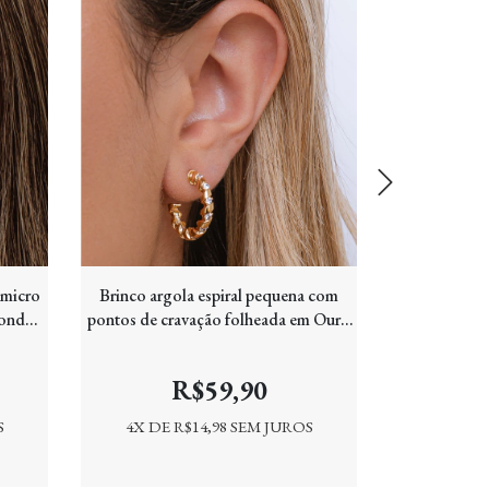
 micro
Brinco argola espiral pequena com
Brinco Cor
donda
pontos de cravação folheada em Ouro
Banh
8k
18k
R$59,90
S
4
X DE
R$14,98
SEM JUROS
4
X DE