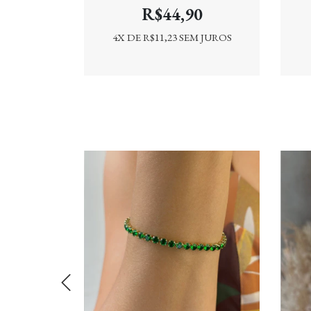
0
R$44,90
 JUROS
4
X DE
R$11,23
SEM JUROS