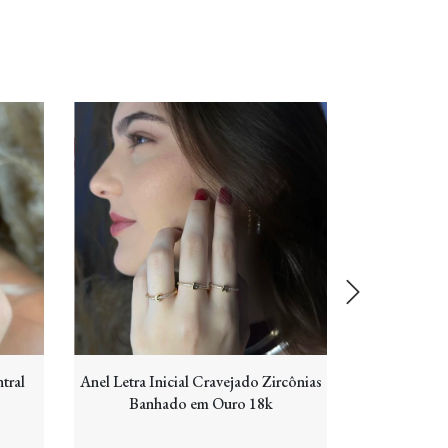
tral
Anel Letra Inicial Cravejado Zircônias
Anel Duas 
Banhado em Ouro 18k
Zircônia 