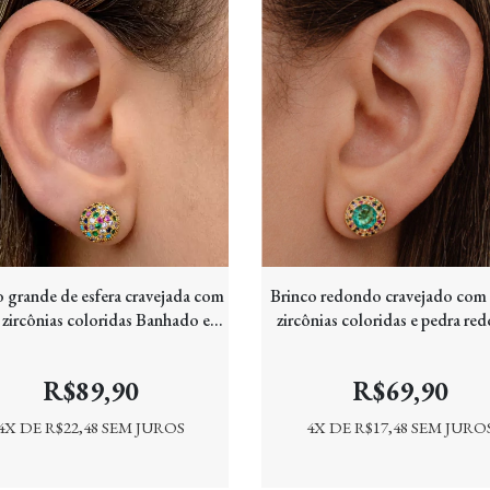
o grande de esfera cravejada com
Brinco redondo cravejado com
 zircônias coloridas Banhado em
zircônias coloridas e pedra re
ouro 18k
verde Banhado em Ouro 1
R$89,90
R$69,90
4
X DE
R$22,48
SEM JUROS
4
X DE
R$17,48
SEM JURO