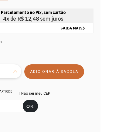
o
R$299,00
ARTIR DE
| Não sei meu CEP
 CEP:
ALTERAR CEP
OK