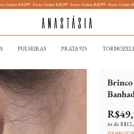
s R$299 - Frete Grátis R$299 - Frete Grátis R$299 - Frete Grátis R$299 -
S
PULSEIRAS
PRATA 925
TORNOZEL
Brinco
Banha
R$49,
4
x de
R$12,
VER MAIS DETA