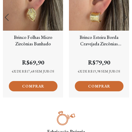
Brinco Folhas Micro
Brinco Esteira Borda
Zircônias Banhado
Cravejada Zircônias
Banhado
R$69,90
R$79,90
4
X DE
R$17,48
SEM JUROS
4
X DE
R$19,98
SEM JUROS
Fabricação Própria