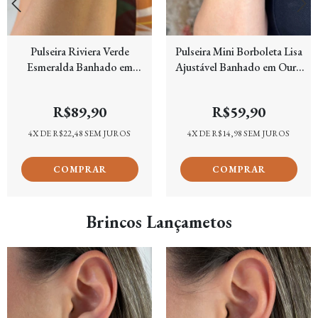
Pulseira Riviera Verde
Pulseira Mini Borboleta Lisa
Esmeralda Banhado em
Ajustável Banhado em Ouro
Ouro 18k
18k
R$89,90
R$59,90
4
X DE
R$22,48
SEM JUROS
4
X DE
R$14,98
SEM JUROS
Brincos Lançametos