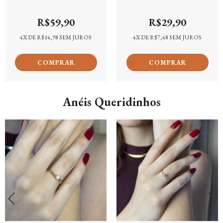
cravação folheada em Ouro
micro zircônias cor cristal
18k
folheado em Ouro 18k
R$59,90
R$29,90
4
X DE
R$14,98
SEM JUROS
4
X DE
R$7,48
SEM JUROS
Anéis Queridinhos