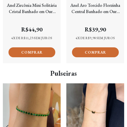
Anel Zircônia Mini Solitária
Anel Aro Torcido Florzinha
Cristal Banhado em Ouro
Central Banhado em Ouro
18k
18k
R$44,90
R$39,90
4
X DE
R$11,23
SEM JUROS
4
X DE
R$9,98
SEM JUROS
Pulseiras