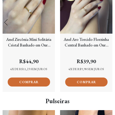
Anel Zircônia Mini Solitária
Anel Aro Torcido Florzinha
Cristal Banhado em Ouro
Central Banhado em Ouro
18k
18k
R$44,90
R$39,90
4
X DE
R$11,23
SEM JUROS
4
X DE
R$9,98
SEM JUROS
Pulseiras