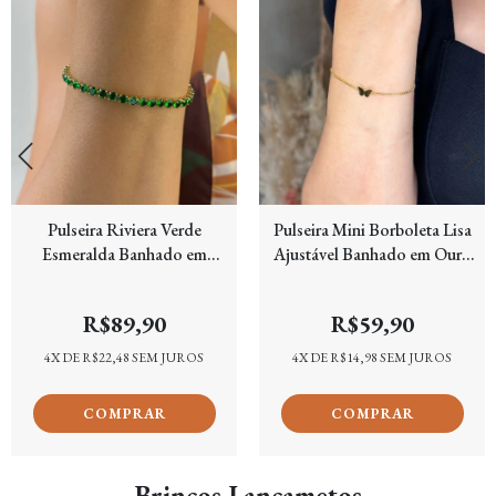
Pulseira Riviera Verde
Pulseira Mini Borboleta Lisa
Esmeralda Banhado em
Ajustável Banhado em Ouro
Ouro 18k
18k
R$89,90
R$59,90
4
X DE
R$22,48
SEM JUROS
4
X DE
R$14,98
SEM JUROS
Brincos Lançametos