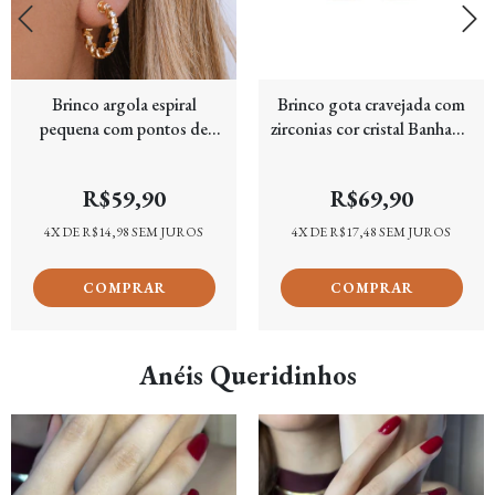
Brinco argola espiral
Brinco gota cravejada com
pequena com pontos de
zirconias cor cristal Banhado
cravação folheada em Ouro
em Ouro 18k
18k
R$59,90
R$69,90
4
X DE
R$14,98
SEM JUROS
4
X DE
R$17,48
SEM JUROS
Anéis Queridinhos