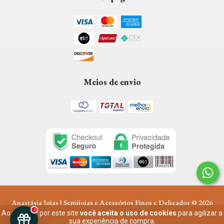
Meios de envio
Anastásia Joias | Semijoias e Acessórios Finos e Delicados
© 2026
Todos os Direitos Reservados.
2
Ao navegar por este site
você aceita o uso de cookies
para agilizar a
Av T-63 n° 4748 Parque Anhanguera
sua experiência de compra.