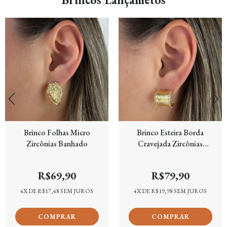
Brinco Folhas Micro
Brinco Esteira Borda
Zircônias Banhado
Cravejada Zircônias
Banhado
R$69,90
R$79,90
4
X DE
R$17,48
SEM JUROS
4
X DE
R$19,98
SEM JUROS