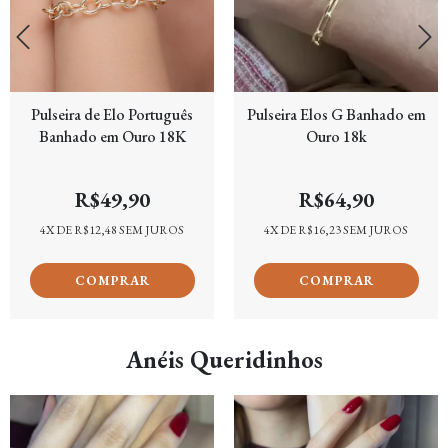
Pulseira de Elo Português
Pulseira Elos G Banhado em
Banhado em Ouro 18K
Ouro 18k
R$49,90
R$64,90
4
X DE
R$12,48
SEM JUROS
4
X DE
R$16,23
SEM JUROS
Anéis Queridinhos