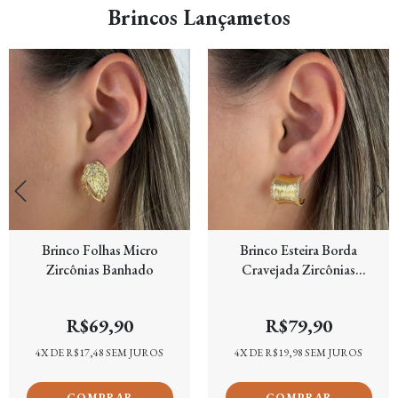
Brincos Lançametos
Brinco Folhas Micro
Brinco Esteira Borda
Zircônias Banhado
Cravejada Zircônias
Banhado
R$69,90
R$79,90
4
X DE
R$17,48
SEM JUROS
4
X DE
R$19,98
SEM JUROS