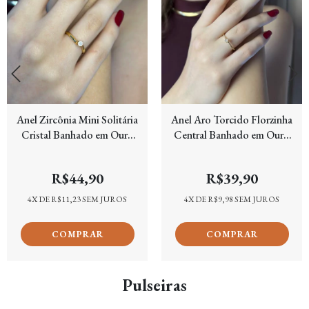
Anel Zircônia Mini Solitária
Anel Aro Torcido Florzinha
Cristal Banhado em Ouro
Central Banhado em Ouro
18k
18k
R$44,90
R$39,90
4
X DE
R$11,23
SEM JUROS
4
X DE
R$9,98
SEM JUROS
Pulseiras