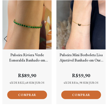
Pulseira Riviera Verde
Pulseira Mini Borboleta Lisa
Esmeralda Banhado em
Ajustável Banhado em Ouro
Ouro 18k
18k
R$89,90
R$59,90
4
X DE
R$22,48
SEM JUROS
4
X DE
R$14,98
SEM JUROS