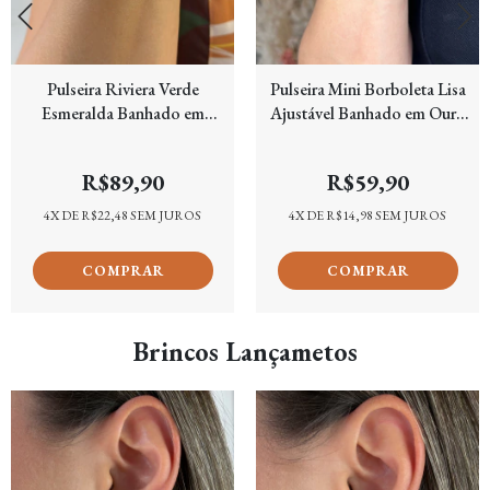
Pulseira Riviera Verde
Pulseira Mini Borboleta Lisa
Esmeralda Banhado em
Ajustável Banhado em Ouro
Ouro 18k
18k
R$89,90
R$59,90
4
X DE
R$22,48
SEM JUROS
4
X DE
R$14,98
SEM JUROS
Brincos Lançametos