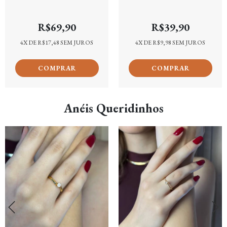
coloridas e pedra redonda
18k
verde Banhado em Ouro 18k
R$69,90
R$39,90
4
X DE
R$17,48
SEM JUROS
4
X DE
R$9,98
SEM JUROS
Anéis Queridinhos