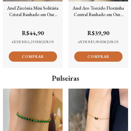
Anel Zircônia Mini Solitária
Anel Aro Torcido Florzinha
Cristal Banhado em Ouro
Central Banhado em Ouro
18k
18k
R$44,90
R$39,90
4
X DE
R$11,23
SEM JUROS
4
X DE
R$9,98
SEM JUROS
Pulseiras