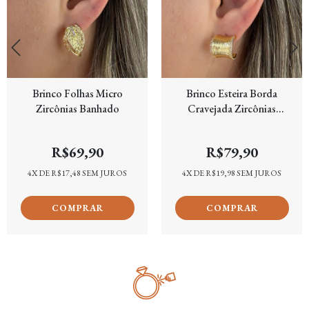
Brinco Folhas Micro
Brinco Esteira Borda
Zircônias Banhado
Cravejada Zircônias
Banhado
R$69,90
R$79,90
4
X DE
R$17,48
SEM JUROS
4
X DE
R$19,98
SEM JUROS